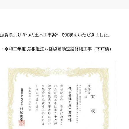
滋賀県より３つの土木工事案件で賞状をいただきました。
・令和二年度 彦根近江八幡線補助道路修繕工事（下芹橋）