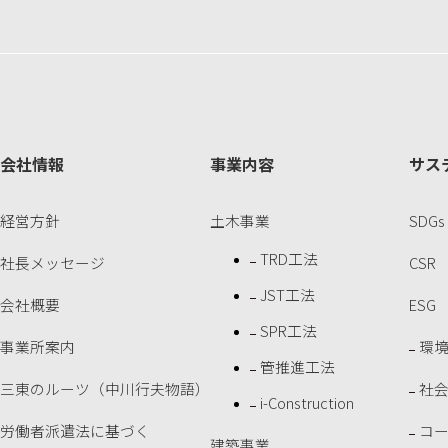
会社情報
事業内容
サス
経営方針
土木事業
SDGs
TRD工法
社長メッセージ
CSR
JST工法
会社概要
ESG
SPR工法
事業所案内
環
管推進工法
三東のルーツ（中川行夫物語）
社
i-Construction
労働者派遣法に基づく
コ
建築事業